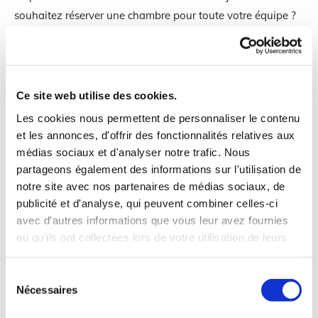
souhaitez réserver une chambre pour toute votre équipe ?
Nous accueillons les groupes jusqu’à 18 personnes.
RÉSERVER NOS MEILLEURS TARIFS
Ce site web utilise des cookies.
Les cookies nous permettent de personnaliser le contenu
et les annonces, d'offrir des fonctionnalités relatives aux
Formulaire de réservation
médias sociaux et d'analyser notre trafic. Nous
partageons également des informations sur l'utilisation de
Nom de famille*
notre site avec nos partenaires de médias sociaux, de
publicité et d'analyse, qui peuvent combiner celles-ci
avec d'autres informations que vous leur avez fournies
ou qu'ils ont collectées lors de votre utilisation de leurs
Prénom*
services.
Sélection
Nécessaires
du
consentement